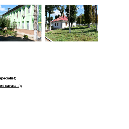
specialist
;
ard sanatate)
;