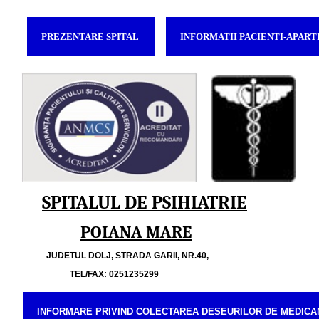
PREZENTARE SPITAL
INFORMATII PACIENTI-APART
SPITALUL DE PSIHIATRIE
POIANA MARE
JUDETUL DOLJ, STRADA GARII, NR.40,
TEL/FAX: 0251235299
INFORMARE PRIVIND COLECTAREA DESEURILOR DE MEDICA