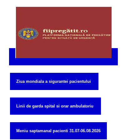
Ziua mondiala a sigurantei pacientului
Linii de garda spital si orar ambulatoriu
Meniu saptamanal pacienti 31.07-06.08.2026