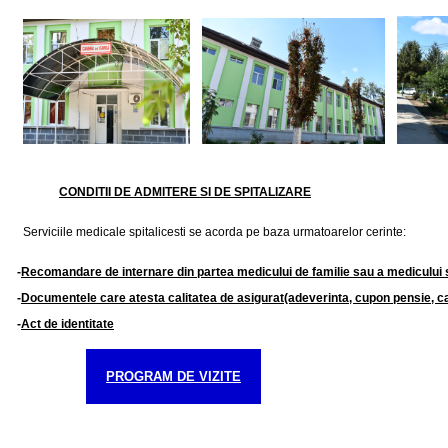
CONDITII DE ADMITERE SI DE SPITALIZARE
Serviciile medicale spitalicesti se acorda pe baza urmatoarelor cerinte:
-
Recomandare de internare din partea medicului de familie sau a medicului 
-
Documentele care atesta calitatea de asigurat(adeverinta, cupon pensie, c
-
Act de identitate
PROGRAM DE VIZITE